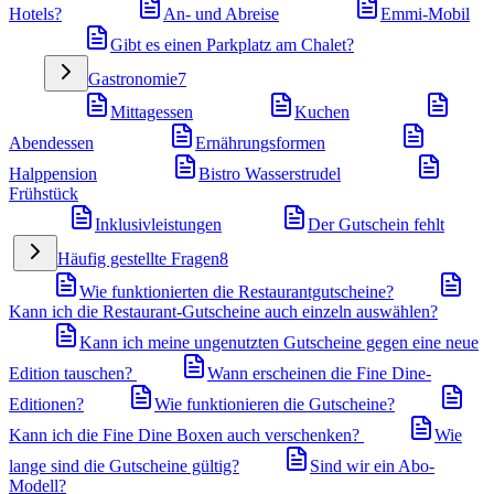
Hotels?
An- und Abreise
Emmi-Mobil
Gibt es einen Parkplatz am Chalet?
Gastronomie
7
Mittagessen
Kuchen
Abendessen
Ernährungsformen
Halppension
Bistro Wasserstrudel
Frühstück
Inklusivleistungen
Der Gutschein fehlt
Häufig gestellte Fragen
8
Wie funktionierten die Restaurantgutscheine?
Kann ich die Restaurant-Gutscheine auch einzeln auswählen?
Kann ich meine ungenutzten Gutscheine gegen eine neue
Edition tauschen?
Wann erscheinen die Fine Dine-
Editionen?
Wie funktionieren die Gutscheine?
Kann ich die Fine Dine Boxen auch verschenken?
Wie
lange sind die Gutscheine gültig?
Sind wir ein Abo-
Modell?