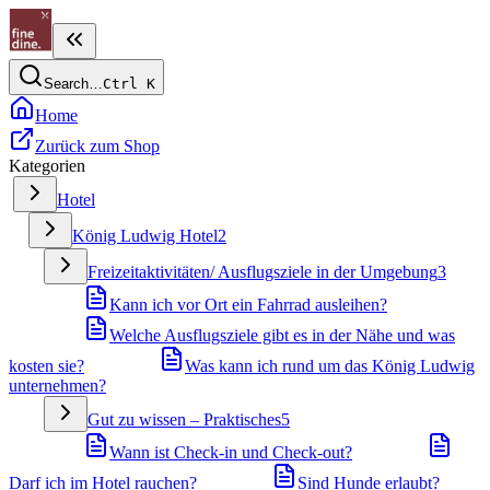
Search…
Ctrl
K
Home
Zurück zum Shop
Kategorien
Hotel
König Ludwig Hotel
2
Freizeitaktivitäten/ Ausflugsziele in der Umgebung
3
Kann ich vor Ort ein Fahrrad ausleihen?
Welche Ausflugsziele gibt es in der Nähe und was
kosten sie?
Was kann ich rund um das König Ludwig
unternehmen?
Gut zu wissen – Praktisches
5
Wann ist Check-in und Check-out?
Darf ich im Hotel rauchen?
Sind Hunde erlaubt?