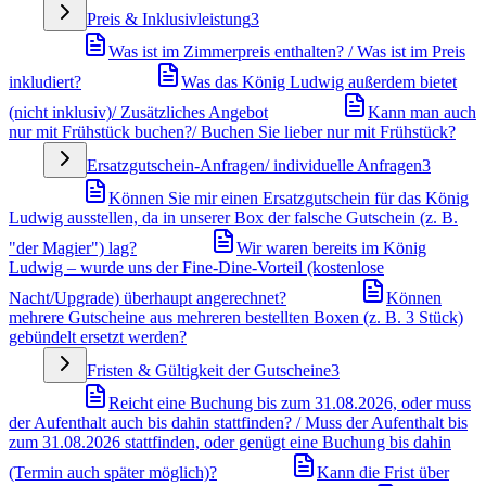
Preis & Inklusivleistung
3
Was ist im Zimmerpreis enthalten? / Was ist im Preis
inkludiert?
Was das König Ludwig außerdem bietet
(nicht inklusiv)/ Zusätzliches Angebot
Kann man auch
nur mit Frühstück buchen?/ Buchen Sie lieber nur mit Frühstück?
Ersatzgutschein-Anfragen/ individuelle Anfragen
3
Können Sie mir einen Ersatzgutschein für das König
Ludwig ausstellen, da in unserer Box der falsche Gutschein (z. B.
"der Magier") lag?
Wir waren bereits im König
Ludwig – wurde uns der Fine-Dine-Vorteil (kostenlose
Nacht/Upgrade) überhaupt angerechnet?
Können
mehrere Gutscheine aus mehreren bestellten Boxen (z. B. 3 Stück)
gebündelt ersetzt werden?
Fristen & Gültigkeit der Gutscheine
3
Reicht eine Buchung bis zum 31.08.2026, oder muss
der Aufenthalt auch bis dahin stattfinden? / Muss der Aufenthalt bis
zum 31.08.2026 stattfinden, oder genügt eine Buchung bis dahin
(Termin auch später möglich)?
Kann die Frist über