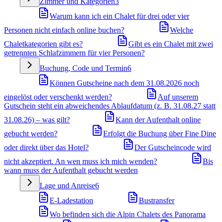
Zimmer und Kategorien
3
Warum kann ich ein Chalet für drei oder vier
Personen nicht einfach online buchen?
Welche
Chaletkategorien gibt es?
Gibt es ein Chalet mit zwei
getrennten Schlafzimmern für vier Personen?
Buchung, Code und Termin
6
Können Gutscheine nach dem 31.08.2026 noch
eingelöst oder verschenkt werden?
Auf unserem
Gutschein steht ein abweichendes Ablaufdatum (z. B. 31.08.27 statt
31.08.26) – was gilt?
Kann der Aufenthalt online
gebucht werden?
Erfolgt die Buchung über Fine Dine
oder direkt über das Hotel?
Der Gutscheincode wird
nicht akzeptiert. An wen muss ich mich wenden?
Bis
wann muss der Aufenthalt gebucht werden
Lage und Anreise
6
E-Ladestation
Bustransfer
Wo befinden sich die Alpin Chalets des Panorama