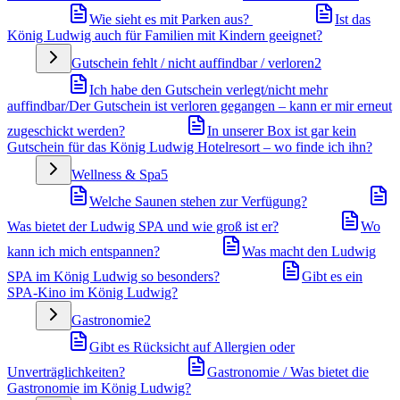
Wie sieht es mit Parken aus?
Ist das
König Ludwig auch für Familien mit Kindern geeignet?
Gutschein fehlt / nicht auffindbar / verloren
2
Ich habe den Gutschein verlegt/nicht mehr
auffindbar/Der Gutschein ist verloren gegangen – kann er mir erneut
zugeschickt werden?
In unserer Box ist gar kein
Gutschein für das König Ludwig Hotelresort – wo finde ich ihn?
Wellness & Spa
5
Welche Saunen stehen zur Verfügung?
Was bietet der Ludwig SPA und wie groß ist er?
Wo
kann ich mich entspannen?
Was macht den Ludwig
SPA im König Ludwig so besonders?
Gibt es ein
SPA-Kino im König Ludwig?
Gastronomie
2
Gibt es Rücksicht auf Allergien oder
Unverträglichkeiten?
Gastronomie / Was bietet die
Gastronomie im König Ludwig?