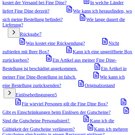
kostet der Versand bei Fine Dine?
In welche Länder
liefert Fine Dine derzeit?
Wie kann ich herausfinden, wo
sich meine Bestellung befindet?
Wie lange dauert die
Lieferung?
Rückgabe
7
Was kostet eine Rücksendung?
Nicht
zufrieden mit Ihrer Box?
Kann ich eine ungeöffnete Box
zurückgeben?
Ein Artikel aus meiner Fine Dine-
Bestellung ist beschädigt angekommen.
Ein Artikel in
meiner Fine Dine-Bestellung ist falsch.
Wie kann ich
eine Bestellung zurücksenden?
Originalzustand
Einlösebedingungen
5
Für wieviel Personen gilt die Fine Dine Box?
Gibt es Einschränkungen beim Einlösen der Gutscheine?
Sind die Gutscheine Personalisiert?
Kann ich die
Gültigkeit der Gutscheine verlängern?
Kann ich mehrere
Gutscheine gleichzeitig in einem Restaurant einlösen?