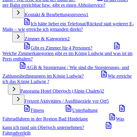
per Bahn erreichbar bzw. gibt es einen Abholservice?
Kontakt & Bearbeitungsprozess
1
Ich hätte lieber ein Telefonat/Rückruf statt weiterer E-
Mails – wie erreiche ich jemanden direkt?
Zimmer & Kategorien
2
Gibt es Zimmer für 4 Personen?
Welche Zimmerkategorien gibt es im König Ludwig und was ist im
Preis enthalten?
AGB & Stornierung / Wie sind die Stornierungs- und
Zahlungsbedingungen im König Ludwig?
Wie erreiche
ich das König Ludwig ?
Panorama Hotel Oberjoch (Alpin Chalets)
2
Freizeit Aktivitäten / Ausflügeziele vor Ort
5
Fitness
Unterhaltung
Fahrradfahren in der Region Bad Hindelang
Was
kann ich rund um Oberjoch unternehmen?
Fahrradverleih