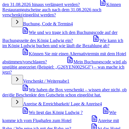
den 31.08.2026 hinaus verlängert werden?
Können
Restaurantgutscheine auch nach dem 31.08.2026 noch
verschenkt/eingelöst werden?
Buchung, Code & Termin
4
Wie und wo trage ich den Buchungscode auf der
Buchungsseite des König Ludwig ein?
Wie kann ich
im König Ludwig buchen und wie läuft die Bezahlung ab?
Können Sie mir einen Alternativtermin mit dem Hotel
abstimmen/vorschlagen?
Mein Buchungscode wird als
ungültig angezeigt (Beispiel: „G26YEN002SGI") – was mache ich
jetzt?
Verschenkt / Weitergabe
1
Wir haben die Box verschenkt – wissen aber nicht, ob
der/die Beschenkte den Gutschein schon eingelöst hat.
Anreise & Erreichbarkeit/ Lage & Anreise
4
Wo liegt das König Ludwig ?
Wie
komme ich vom Flughafen zum Hotel
Anreise mit
Bahn / Wie reise ich mit der Bahn an?
Ist das Hotel