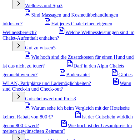
Wellness und Spa
3
Sind Massagen und Kosmetikbehandlungen
inklusive?
Hat jedes Chalet einen eigenen
Wellnessbereich?
Welche Wellnessleistungen sind im
Chalet-Aufenthalt enthalten?
Gut zu wissen
5
Wie hoch sind die Zusatzkosten für einen Hund und
ist das nicht zu teuer?
Darf in den Alpin Chalets
geraucht werden?
Bademantel
Gibt es
WLAN, Parkplätze und Lademöglichkeiten?
Wann
sind Check-in und Check-out?
Gutscheinwert und Preis
3
Warum sehe ich beim Vergleich mit der Hotelseite
keinen Rabatt von 800 €?
Ist der Gutschein wirklich
genau 800 € wert?
Wie hoch ist der Gesamtpreis für
meinen gewünschten Zeitraum?