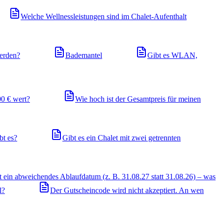
Welche Wellnessleistungen sind im Chalet-Aufenthalt
werden?
Bademantel
Gibt es WLAN,
00 € wert?
Wie hoch ist der Gesamtpreis für meinen
bt es?
Gibt es ein Chalet mit zwei getrennten
 ein abweichendes Ablaufdatum (z. B. 31.08.27 statt 31.08.26) – was
l?
Der Gutscheincode wird nicht akzeptiert. An wen