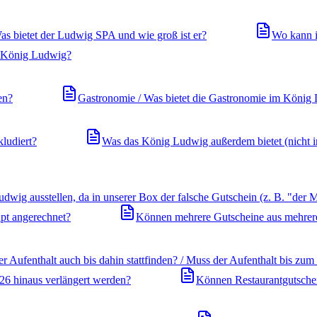
as bietet der Ludwig SPA und wie groß ist er?
Wo kann i
m König Ludwig?
en?
Gastronomie / Was bietet die Gastronomie im König
kludiert?
Was das König Ludwig außerdem bietet (nicht i
dwig ausstellen, da in unserer Box der falsche Gutschein (z. B. "der M
pt angerechnet?
Können mehrere Gutscheine aus mehreren
 Aufenthalt auch bis dahin stattfinden? / Muss der Aufenthalt bis zum
026 hinaus verlängert werden?
Können Restaurantgutsche