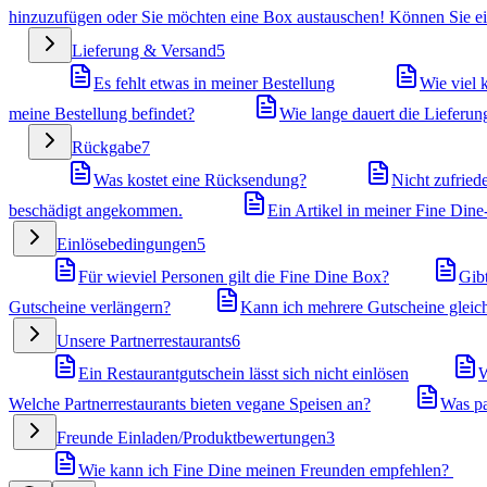
hinzuzufügen oder Sie möchten eine Box austauschen! Können Sie ei
Lieferung & Versand
5
Es fehlt etwas in meiner Bestellung
Wie viel 
meine Bestellung befindet?
Wie lange dauert die Lieferun
Rückgabe
7
Was kostet eine Rücksendung?
Nicht zufried
beschädigt angekommen.
Ein Artikel in meiner Fine Dine-
Einlösebedingungen
5
Für wieviel Personen gilt die Fine Dine Box?
Gib
Gutscheine verlängern?
Kann ich mehrere Gutscheine gleich
Unsere Partnerrestaurants
6
Ein Restaurantgutschein lässt sich nicht einlösen
W
Welche Partnerrestaurants bieten vegane Speisen an?
Was pa
Freunde Einladen/Produktbewertungen
3
Wie kann ich Fine Dine meinen Freunden empfehlen?