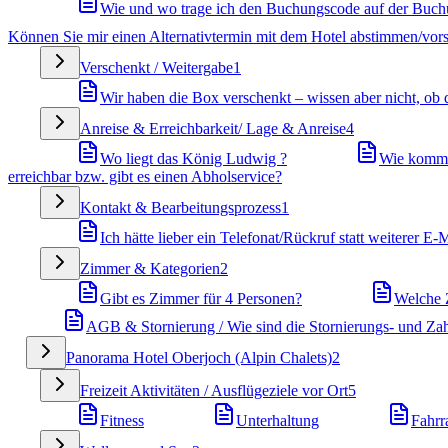
Wie und wo trage ich den Buchungscode auf der Buch
Können Sie mir einen Alternativtermin mit dem Hotel abstimmen/vor
Verschenkt / Weitergabe
1
Wir haben die Box verschenkt – wissen aber nicht, ob 
Anreise & Erreichbarkeit/ Lage & Anreise
4
Wo liegt das König Ludwig ?
Wie komme
erreichbar bzw. gibt es einen Abholservice?
Kontakt & Bearbeitungsprozess
1
Ich hätte lieber ein Telefonat/Rückruf statt weiterer E-
Zimmer & Kategorien
2
Gibt es Zimmer für 4 Personen?
Welche Z
AGB & Stornierung / Wie sind die Stornierungs- und 
Panorama Hotel Oberjoch (Alpin Chalets)
2
Freizeit Aktivitäten / Ausflügeziele vor Ort
5
Fitness
Unterhaltung
Fahrr