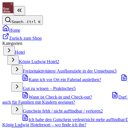
Search…
Ctrl
K
Home
Zurück zum Shop
Kategorien
Hotel
König Ludwig Hotel
2
Freizeitaktivitäten/ Ausflugsziele in der Umgebung
3
Kann ich vor Ort ein Fahrrad ausleihen?
Gut zu wissen – Praktisches
5
Wann ist Check-in und Check-out?
Darf 
auch für Familien mit Kindern geeignet?
Gutschein fehlt / nicht auffindbar / verloren
2
Ich habe den Gutschein verlegt/nicht mehr auffindbar/
König Ludwig Hotelresort – wo finde ich ihn?