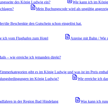
ungsseite des König Ludwig ein?
Wie kann ich im König
schlagen?
Mein Buchungscode wird als ungültig angezei
der/die Beschenkte den Gutschein schon eingelöst hat.
 ich vom Flughafen zum Hotel
Anreise mit Bahn / Wie r
Mails – wie erreiche ich jemanden direkt?
immerkategorien gibt es im König Ludwig und was ist im Preis enthal
Zahlungsbedingungen im König Ludwig?
Wie erreiche ich d
adfahren in der Region Bad Hindelang
Was kann ich run