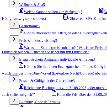
Wellness & Spa
5
Welche Saunen stehen zur Verfügung?
W
König Ludwig so besonders?
Gibt es ein SPA-Kino i
Gastronomie
2
Gibt es Rücksicht auf Allergien oder Unverträglichkeit
Preis & Inklusivleistung
3
Was ist im Zimmerpreis enthalten? / Was ist im Preis in
Frühstück buchen?/ Buchen Sie lieber nur mit Frühstück?
Ersatzgutschein-Anfragen/ individuelle Anfragen
3
Können Sie mir einen Ersatzgutschein für das König Lu
wurde uns der Fine-Dine-Vorteil (kostenlose Nacht/Upgrade) überhau
Fristen & Gültigkeit der Gutscheine
3
Reicht eine Buchung bis zum 31.08.2026, oder muss der
auch später möglich)?
Kann die Frist über den 31.08.2
Buchung, Code & Termin
4