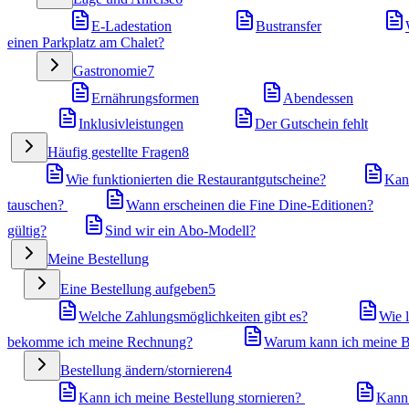
E-Ladestation
Bustransfer
einen Parkplatz am Chalet?
Gastronomie
7
Ernährungsformen
Abendessen
Inklusivleistungen
Der Gutschein fehlt
Häufig gestellte Fragen
8
Wie funktionierten die Restaurantgutscheine?
Kan
tauschen?
Wann erscheinen die Fine Dine-Editionen?
gültig?
Sind wir ein Abo-Modell?
Meine Bestellung
Eine Bestellung aufgeben
5
Welche Zahlungsmöglichkeiten gibt es?
Wie l
bekomme ich meine Rechnung?
Warum kann ich meine Be
Bestellung ändern/stornieren
4
Kann ich meine Bestellung stornieren?
Kann 