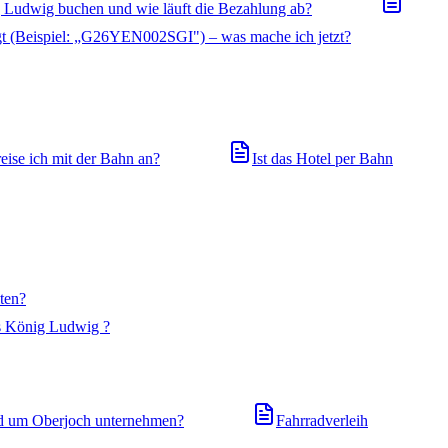
 Ludwig buchen und wie läuft die Bezahlung ab?
gt (Beispiel: „G26YEN002SGI") – was mache ich jetzt?
eise ich mit der Bahn an?
Ist das Hotel per Bahn
ten?
as König Ludwig ?
d um Oberjoch unternehmen?
Fahrradverleih