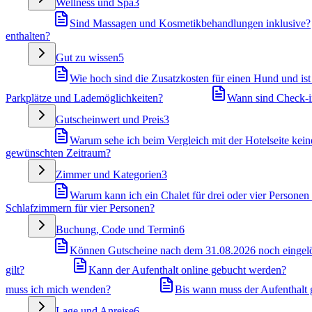
Wellness und Spa
3
Sind Massagen und Kosmetikbehandlungen inklusive?
enthalten?
Gut zu wissen
5
Wie hoch sind die Zusatzkosten für einen Hund und ist 
Parkplätze und Lademöglichkeiten?
Wann sind Check-i
Gutscheinwert und Preis
3
Warum sehe ich beim Vergleich mit der Hotelseite kei
gewünschten Zeitraum?
Zimmer und Kategorien
3
Warum kann ich ein Chalet für drei oder vier Personen
Schlafzimmern für vier Personen?
Buchung, Code und Termin
6
Können Gutscheine nach dem 31.08.2026 noch eingelö
gilt?
Kann der Aufenthalt online gebucht werden?
muss ich mich wenden?
Bis wann muss der Aufenthalt
Lage und Anreise
6