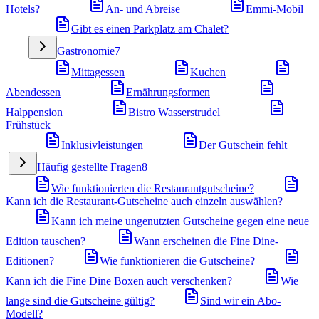
Hotels?
An- und Abreise
Emmi-Mobil
Gibt es einen Parkplatz am Chalet?
Gastronomie
7
Mittagessen
Kuchen
Abendessen
Ernährungsformen
Halppension
Bistro Wasserstrudel
Frühstück
Inklusivleistungen
Der Gutschein fehlt
Häufig gestellte Fragen
8
Wie funktionierten die Restaurantgutscheine?
Kann ich die Restaurant-Gutscheine auch einzeln auswählen?
Kann ich meine ungenutzten Gutscheine gegen eine neue
Edition tauschen?
Wann erscheinen die Fine Dine-
Editionen?
Wie funktionieren die Gutscheine?
Kann ich die Fine Dine Boxen auch verschenken?
Wie
lange sind die Gutscheine gültig?
Sind wir ein Abo-
Modell?