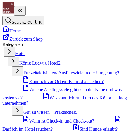
Search…
Ctrl
K
Home
Zurück zum Shop
Kategorien
Hotel
König Ludwig Hotel
2
Freizeitaktivitäten/ Ausflugsziele in der Umgebung
3
Kann ich vor Ort ein Fahrrad ausleihen?
Welche Ausflugsziele gibt es in der Nähe und was
kosten sie?
Was kann ich rund um das König Ludwig
unternehmen?
Gut zu wissen – Praktisches
5
Wann ist Check-in und Check-out?
Darf ich im Hotel rauchen?
Sind Hunde erlaubt?