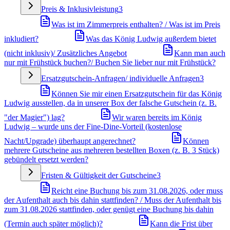
Preis & Inklusivleistung
3
Was ist im Zimmerpreis enthalten? / Was ist im Preis
inkludiert?
Was das König Ludwig außerdem bietet
(nicht inklusiv)/ Zusätzliches Angebot
Kann man auch
nur mit Frühstück buchen?/ Buchen Sie lieber nur mit Frühstück?
Ersatzgutschein-Anfragen/ individuelle Anfragen
3
Können Sie mir einen Ersatzgutschein für das König
Ludwig ausstellen, da in unserer Box der falsche Gutschein (z. B.
"der Magier") lag?
Wir waren bereits im König
Ludwig – wurde uns der Fine-Dine-Vorteil (kostenlose
Nacht/Upgrade) überhaupt angerechnet?
Können
mehrere Gutscheine aus mehreren bestellten Boxen (z. B. 3 Stück)
gebündelt ersetzt werden?
Fristen & Gültigkeit der Gutscheine
3
Reicht eine Buchung bis zum 31.08.2026, oder muss
der Aufenthalt auch bis dahin stattfinden? / Muss der Aufenthalt bis
zum 31.08.2026 stattfinden, oder genügt eine Buchung bis dahin
(Termin auch später möglich)?
Kann die Frist über