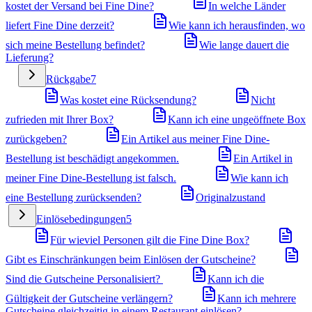
kostet der Versand bei Fine Dine?
In welche Länder
liefert Fine Dine derzeit?
Wie kann ich herausfinden, wo
sich meine Bestellung befindet?
Wie lange dauert die
Lieferung?
Rückgabe
7
Was kostet eine Rücksendung?
Nicht
zufrieden mit Ihrer Box?
Kann ich eine ungeöffnete Box
zurückgeben?
Ein Artikel aus meiner Fine Dine-
Bestellung ist beschädigt angekommen.
Ein Artikel in
meiner Fine Dine-Bestellung ist falsch.
Wie kann ich
eine Bestellung zurücksenden?
Originalzustand
Einlösebedingungen
5
Für wieviel Personen gilt die Fine Dine Box?
Gibt es Einschränkungen beim Einlösen der Gutscheine?
Sind die Gutscheine Personalisiert?
Kann ich die
Gültigkeit der Gutscheine verlängern?
Kann ich mehrere
Gutscheine gleichzeitig in einem Restaurant einlösen?