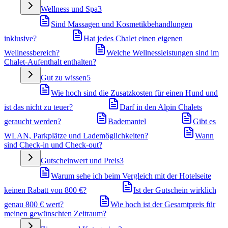
Wellness und Spa
3
Sind Massagen und Kosmetikbehandlungen
inklusive?
Hat jedes Chalet einen eigenen
Wellnessbereich?
Welche Wellnessleistungen sind im
Chalet-Aufenthalt enthalten?
Gut zu wissen
5
Wie hoch sind die Zusatzkosten für einen Hund und
ist das nicht zu teuer?
Darf in den Alpin Chalets
geraucht werden?
Bademantel
Gibt es
WLAN, Parkplätze und Lademöglichkeiten?
Wann
sind Check-in und Check-out?
Gutscheinwert und Preis
3
Warum sehe ich beim Vergleich mit der Hotelseite
keinen Rabatt von 800 €?
Ist der Gutschein wirklich
genau 800 € wert?
Wie hoch ist der Gesamtpreis für
meinen gewünschten Zeitraum?