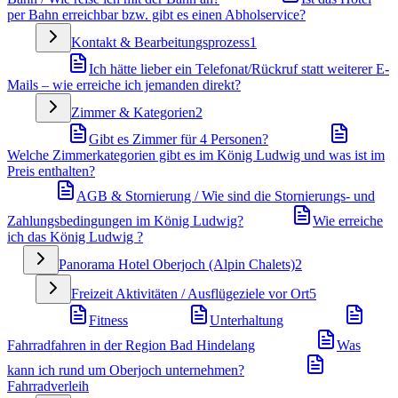
per Bahn erreichbar bzw. gibt es einen Abholservice?
Kontakt & Bearbeitungsprozess
1
Ich hätte lieber ein Telefonat/Rückruf statt weiterer E-
Mails – wie erreiche ich jemanden direkt?
Zimmer & Kategorien
2
Gibt es Zimmer für 4 Personen?
Welche Zimmerkategorien gibt es im König Ludwig und was ist im
Preis enthalten?
AGB & Stornierung / Wie sind die Stornierungs- und
Zahlungsbedingungen im König Ludwig?
Wie erreiche
ich das König Ludwig ?
Panorama Hotel Oberjoch (Alpin Chalets)
2
Freizeit Aktivitäten / Ausflügeziele vor Ort
5
Fitness
Unterhaltung
Fahrradfahren in der Region Bad Hindelang
Was
kann ich rund um Oberjoch unternehmen?
Fahrradverleih