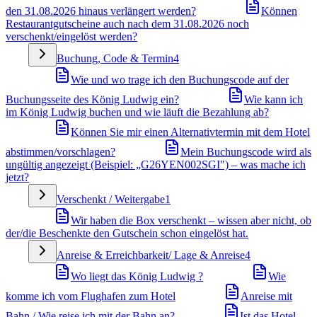
den 31.08.2026 hinaus verlängert werden?
Können
Restaurantgutscheine auch nach dem 31.08.2026 noch
verschenkt/eingelöst werden?
Buchung, Code & Termin
4
Wie und wo trage ich den Buchungscode auf der
Buchungsseite des König Ludwig ein?
Wie kann ich
im König Ludwig buchen und wie läuft die Bezahlung ab?
Können Sie mir einen Alternativtermin mit dem Hotel
abstimmen/vorschlagen?
Mein Buchungscode wird als
ungültig angezeigt (Beispiel: „G26YEN002SGI") – was mache ich
jetzt?
Verschenkt / Weitergabe
1
Wir haben die Box verschenkt – wissen aber nicht, ob
der/die Beschenkte den Gutschein schon eingelöst hat.
Anreise & Erreichbarkeit/ Lage & Anreise
4
Wo liegt das König Ludwig ?
Wie
komme ich vom Flughafen zum Hotel
Anreise mit
Bahn / Wie reise ich mit der Bahn an?
Ist das Hotel