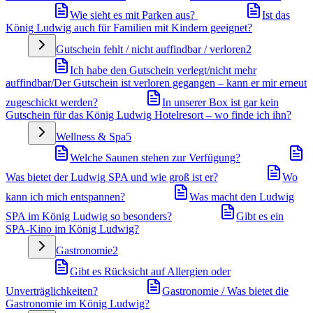
Wie sieht es mit Parken aus?
Ist das
König Ludwig auch für Familien mit Kindern geeignet?
Gutschein fehlt / nicht auffindbar / verloren
2
Ich habe den Gutschein verlegt/nicht mehr
auffindbar/Der Gutschein ist verloren gegangen – kann er mir erneut
zugeschickt werden?
In unserer Box ist gar kein
Gutschein für das König Ludwig Hotelresort – wo finde ich ihn?
Wellness & Spa
5
Welche Saunen stehen zur Verfügung?
Was bietet der Ludwig SPA und wie groß ist er?
Wo
kann ich mich entspannen?
Was macht den Ludwig
SPA im König Ludwig so besonders?
Gibt es ein
SPA-Kino im König Ludwig?
Gastronomie
2
Gibt es Rücksicht auf Allergien oder
Unverträglichkeiten?
Gastronomie / Was bietet die
Gastronomie im König Ludwig?