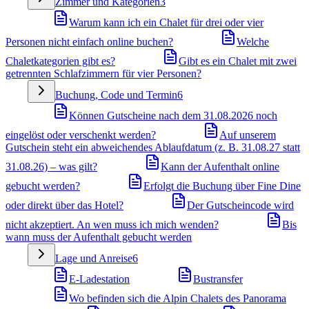
Zimmer und Kategorien
3
Warum kann ich ein Chalet für drei oder vier
Personen nicht einfach online buchen?
Welche
Chaletkategorien gibt es?
Gibt es ein Chalet mit zwei
getrennten Schlafzimmern für vier Personen?
Buchung, Code und Termin
6
Können Gutscheine nach dem 31.08.2026 noch
eingelöst oder verschenkt werden?
Auf unserem
Gutschein steht ein abweichendes Ablaufdatum (z. B. 31.08.27 statt
31.08.26) – was gilt?
Kann der Aufenthalt online
gebucht werden?
Erfolgt die Buchung über Fine Dine
oder direkt über das Hotel?
Der Gutscheincode wird
nicht akzeptiert. An wen muss ich mich wenden?
Bis
wann muss der Aufenthalt gebucht werden
Lage und Anreise
6
E-Ladestation
Bustransfer
Wo befinden sich die Alpin Chalets des Panorama