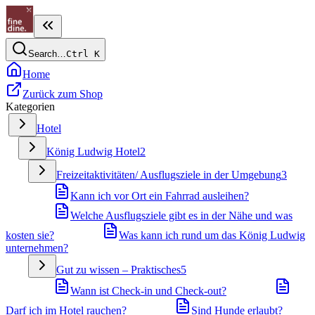
Search…
Ctrl
K
Home
Zurück zum Shop
Kategorien
Hotel
König Ludwig Hotel
2
Freizeitaktivitäten/ Ausflugsziele in der Umgebung
3
Kann ich vor Ort ein Fahrrad ausleihen?
Welche Ausflugsziele gibt es in der Nähe und was
kosten sie?
Was kann ich rund um das König Ludwig
unternehmen?
Gut zu wissen – Praktisches
5
Wann ist Check-in und Check-out?
Darf ich im Hotel rauchen?
Sind Hunde erlaubt?