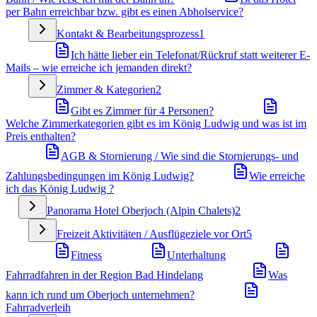
per Bahn erreichbar bzw. gibt es einen Abholservice?
Kontakt & Bearbeitungsprozess
1
Ich hätte lieber ein Telefonat/Rückruf statt weiterer E-
Mails – wie erreiche ich jemanden direkt?
Zimmer & Kategorien
2
Gibt es Zimmer für 4 Personen?
Welche Zimmerkategorien gibt es im König Ludwig und was ist im
Preis enthalten?
AGB & Stornierung / Wie sind die Stornierungs- und
Zahlungsbedingungen im König Ludwig?
Wie erreiche
ich das König Ludwig ?
Panorama Hotel Oberjoch (Alpin Chalets)
2
Freizeit Aktivitäten / Ausflügeziele vor Ort
5
Fitness
Unterhaltung
Fahrradfahren in der Region Bad Hindelang
Was
kann ich rund um Oberjoch unternehmen?
Fahrradverleih