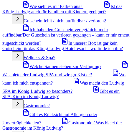
Wie sieht es mit Parken aus?
Ist das
König Ludwig auch für Familien mit Kindern geeignet?
Gutschein fehlt / nicht auffindbar / verloren
2
Ich habe den Gutschein verlegt/nicht mehr
auffindbar/Der Gutschein ist verloren gegangen – kann er mir erneut
zugeschickt werden?
In unserer Box ist gar kein
Gutschein für das König Ludwig Hotelresort – wo finde ich ihn?
Wellness & Spa
5
Welche Saunen stehen zur Verfügung?
Was bietet der Ludwig SPA und wie groß ist er?
Wo
kann ich mich entspannen?
Was macht den Ludwig
SPA im König Ludwig so besonders?
Gibt es ein
SPA-Kino im König Ludwig?
Gastronomie
2
Gibt es Rücksicht auf Allergien oder
Unverträglichkeiten?
Gastronomie / Was bietet die
Gastronomie im König Ludwig?