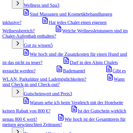
Wellness und Spa
3
Sind Massagen und Kosmetikbehandlungen
inklusive?
Hat jedes Chalet einen eigenen
Wellnessbereich?
Welche Wellnessleistungen sind im
Chalet-Aufenthalt enthalten?
Gut zu wissen
5
Wie hoch sind die Zusatzkosten für einen Hund und
ist das nicht zu teuer?
Darf in den Alpin Chalets
geraucht werden?
Bademantel
Gibt es
WLAN, Parkplätze und Lademöglichkeiten?
Wann
sind Check-in und Check-out?
Gutscheinwert und Preis
3
Warum sehe ich beim Vergleich mit der Hotelseite
keinen Rabatt von 800 €?
Ist der Gutschein wirklich
genau 800 € wert?
Wie hoch ist der Gesamtpreis für
meinen gewünschten Zeitraum?