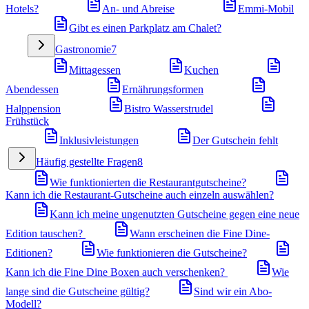
Hotels?
An- und Abreise
Emmi-Mobil
Gibt es einen Parkplatz am Chalet?
Gastronomie
7
Mittagessen
Kuchen
Abendessen
Ernährungsformen
Halppension
Bistro Wasserstrudel
Frühstück
Inklusivleistungen
Der Gutschein fehlt
Häufig gestellte Fragen
8
Wie funktionierten die Restaurantgutscheine?
Kann ich die Restaurant-Gutscheine auch einzeln auswählen?
Kann ich meine ungenutzten Gutscheine gegen eine neue
Edition tauschen?
Wann erscheinen die Fine Dine-
Editionen?
Wie funktionieren die Gutscheine?
Kann ich die Fine Dine Boxen auch verschenken?
Wie
lange sind die Gutscheine gültig?
Sind wir ein Abo-
Modell?