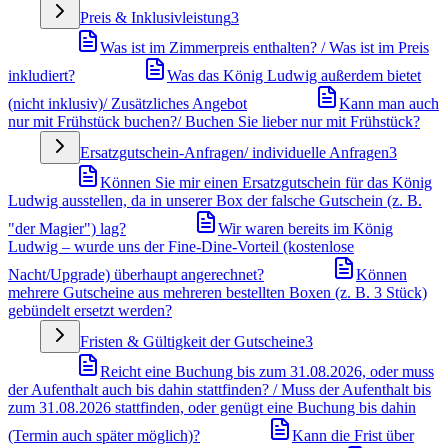
Preis & Inklusivleistung
3
Was ist im Zimmerpreis enthalten? / Was ist im Preis
inkludiert?
Was das König Ludwig außerdem bietet
(nicht inklusiv)/ Zusätzliches Angebot
Kann man auch
nur mit Frühstück buchen?/ Buchen Sie lieber nur mit Frühstück?
Ersatzgutschein-Anfragen/ individuelle Anfragen
3
Können Sie mir einen Ersatzgutschein für das König
Ludwig ausstellen, da in unserer Box der falsche Gutschein (z. B.
"der Magier") lag?
Wir waren bereits im König
Ludwig – wurde uns der Fine-Dine-Vorteil (kostenlose
Nacht/Upgrade) überhaupt angerechnet?
Können
mehrere Gutscheine aus mehreren bestellten Boxen (z. B. 3 Stück)
gebündelt ersetzt werden?
Fristen & Gültigkeit der Gutscheine
3
Reicht eine Buchung bis zum 31.08.2026, oder muss
der Aufenthalt auch bis dahin stattfinden? / Muss der Aufenthalt bis
zum 31.08.2026 stattfinden, oder genügt eine Buchung bis dahin
(Termin auch später möglich)?
Kann die Frist über