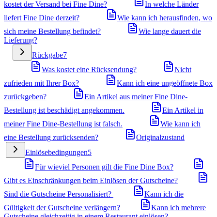
kostet der Versand bei Fine Dine?
In welche Länder
liefert Fine Dine derzeit?
Wie kann ich herausfinden, wo
sich meine Bestellung befindet?
Wie lange dauert die
Lieferung?
Rückgabe
7
Was kostet eine Rücksendung?
Nicht
zufrieden mit Ihrer Box?
Kann ich eine ungeöffnete Box
zurückgeben?
Ein Artikel aus meiner Fine Dine-
Bestellung ist beschädigt angekommen.
Ein Artikel in
meiner Fine Dine-Bestellung ist falsch.
Wie kann ich
eine Bestellung zurücksenden?
Originalzustand
Einlösebedingungen
5
Für wieviel Personen gilt die Fine Dine Box?
Gibt es Einschränkungen beim Einlösen der Gutscheine?
Sind die Gutscheine Personalisiert?
Kann ich die
Gültigkeit der Gutscheine verlängern?
Kann ich mehrere
Gutscheine gleichzeitig in einem Restaurant einlösen?