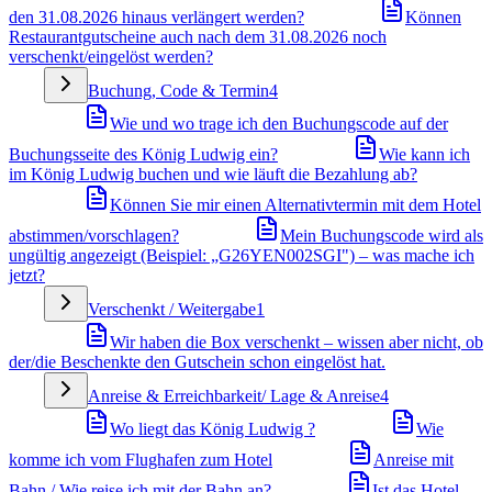
den 31.08.2026 hinaus verlängert werden?
Können
Restaurantgutscheine auch nach dem 31.08.2026 noch
verschenkt/eingelöst werden?
Buchung, Code & Termin
4
Wie und wo trage ich den Buchungscode auf der
Buchungsseite des König Ludwig ein?
Wie kann ich
im König Ludwig buchen und wie läuft die Bezahlung ab?
Können Sie mir einen Alternativtermin mit dem Hotel
abstimmen/vorschlagen?
Mein Buchungscode wird als
ungültig angezeigt (Beispiel: „G26YEN002SGI") – was mache ich
jetzt?
Verschenkt / Weitergabe
1
Wir haben die Box verschenkt – wissen aber nicht, ob
der/die Beschenkte den Gutschein schon eingelöst hat.
Anreise & Erreichbarkeit/ Lage & Anreise
4
Wo liegt das König Ludwig ?
Wie
komme ich vom Flughafen zum Hotel
Anreise mit
Bahn / Wie reise ich mit der Bahn an?
Ist das Hotel