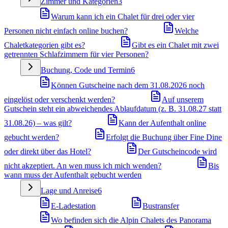
Zimmer und Kategorien
3
Warum kann ich ein Chalet für drei oder vier
Personen nicht einfach online buchen?
Welche
Chaletkategorien gibt es?
Gibt es ein Chalet mit zwei
getrennten Schlafzimmern für vier Personen?
Buchung, Code und Termin
6
Können Gutscheine nach dem 31.08.2026 noch
eingelöst oder verschenkt werden?
Auf unserem
Gutschein steht ein abweichendes Ablaufdatum (z. B. 31.08.27 statt
31.08.26) – was gilt?
Kann der Aufenthalt online
gebucht werden?
Erfolgt die Buchung über Fine Dine
oder direkt über das Hotel?
Der Gutscheincode wird
nicht akzeptiert. An wen muss ich mich wenden?
Bis
wann muss der Aufenthalt gebucht werden
Lage und Anreise
6
E-Ladestation
Bustransfer
Wo befinden sich die Alpin Chalets des Panorama