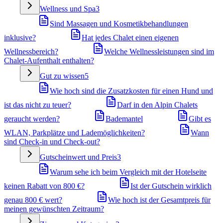
Wellness und Spa
3
Sind Massagen und Kosmetikbehandlungen
inklusive?
Hat jedes Chalet einen eigenen
Wellnessbereich?
Welche Wellnessleistungen sind im
Chalet-Aufenthalt enthalten?
Gut zu wissen
5
Wie hoch sind die Zusatzkosten für einen Hund und
ist das nicht zu teuer?
Darf in den Alpin Chalets
geraucht werden?
Bademantel
Gibt es
WLAN, Parkplätze und Lademöglichkeiten?
Wann
sind Check-in und Check-out?
Gutscheinwert und Preis
3
Warum sehe ich beim Vergleich mit der Hotelseite
keinen Rabatt von 800 €?
Ist der Gutschein wirklich
genau 800 € wert?
Wie hoch ist der Gesamtpreis für
meinen gewünschten Zeitraum?