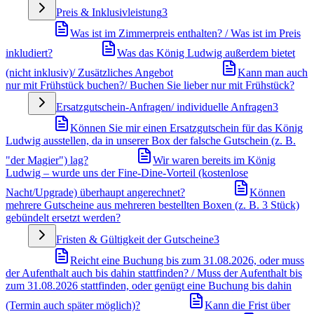
Preis & Inklusivleistung
3
Was ist im Zimmerpreis enthalten? / Was ist im Preis
inkludiert?
Was das König Ludwig außerdem bietet
(nicht inklusiv)/ Zusätzliches Angebot
Kann man auch
nur mit Frühstück buchen?/ Buchen Sie lieber nur mit Frühstück?
Ersatzgutschein-Anfragen/ individuelle Anfragen
3
Können Sie mir einen Ersatzgutschein für das König
Ludwig ausstellen, da in unserer Box der falsche Gutschein (z. B.
"der Magier") lag?
Wir waren bereits im König
Ludwig – wurde uns der Fine-Dine-Vorteil (kostenlose
Nacht/Upgrade) überhaupt angerechnet?
Können
mehrere Gutscheine aus mehreren bestellten Boxen (z. B. 3 Stück)
gebündelt ersetzt werden?
Fristen & Gültigkeit der Gutscheine
3
Reicht eine Buchung bis zum 31.08.2026, oder muss
der Aufenthalt auch bis dahin stattfinden? / Muss der Aufenthalt bis
zum 31.08.2026 stattfinden, oder genügt eine Buchung bis dahin
(Termin auch später möglich)?
Kann die Frist über