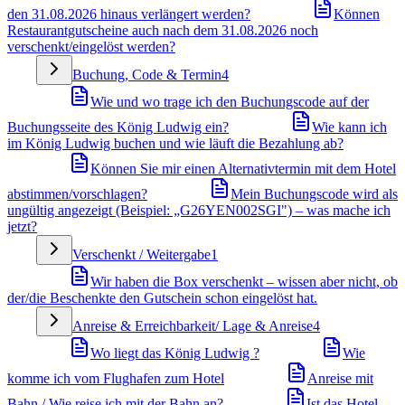
den 31.08.2026 hinaus verlängert werden?
Können
Restaurantgutscheine auch nach dem 31.08.2026 noch
verschenkt/eingelöst werden?
Buchung, Code & Termin
4
Wie und wo trage ich den Buchungscode auf der
Buchungsseite des König Ludwig ein?
Wie kann ich
im König Ludwig buchen und wie läuft die Bezahlung ab?
Können Sie mir einen Alternativtermin mit dem Hotel
abstimmen/vorschlagen?
Mein Buchungscode wird als
ungültig angezeigt (Beispiel: „G26YEN002SGI") – was mache ich
jetzt?
Verschenkt / Weitergabe
1
Wir haben die Box verschenkt – wissen aber nicht, ob
der/die Beschenkte den Gutschein schon eingelöst hat.
Anreise & Erreichbarkeit/ Lage & Anreise
4
Wo liegt das König Ludwig ?
Wie
komme ich vom Flughafen zum Hotel
Anreise mit
Bahn / Wie reise ich mit der Bahn an?
Ist das Hotel