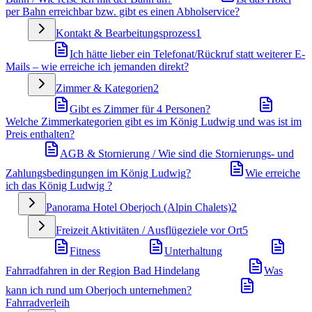
per Bahn erreichbar bzw. gibt es einen Abholservice?
Kontakt & Bearbeitungsprozess
1
Ich hätte lieber ein Telefonat/Rückruf statt weiterer E-
Mails – wie erreiche ich jemanden direkt?
Zimmer & Kategorien
2
Gibt es Zimmer für 4 Personen?
Welche Zimmerkategorien gibt es im König Ludwig und was ist im
Preis enthalten?
AGB & Stornierung / Wie sind die Stornierungs- und
Zahlungsbedingungen im König Ludwig?
Wie erreiche
ich das König Ludwig ?
Panorama Hotel Oberjoch (Alpin Chalets)
2
Freizeit Aktivitäten / Ausflügeziele vor Ort
5
Fitness
Unterhaltung
Fahrradfahren in der Region Bad Hindelang
Was
kann ich rund um Oberjoch unternehmen?
Fahrradverleih