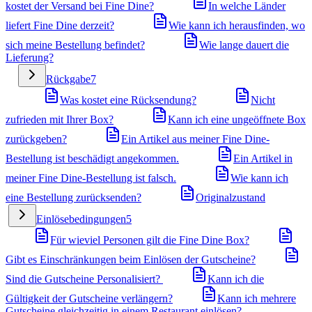
kostet der Versand bei Fine Dine?
In welche Länder
liefert Fine Dine derzeit?
Wie kann ich herausfinden, wo
sich meine Bestellung befindet?
Wie lange dauert die
Lieferung?
Rückgabe
7
Was kostet eine Rücksendung?
Nicht
zufrieden mit Ihrer Box?
Kann ich eine ungeöffnete Box
zurückgeben?
Ein Artikel aus meiner Fine Dine-
Bestellung ist beschädigt angekommen.
Ein Artikel in
meiner Fine Dine-Bestellung ist falsch.
Wie kann ich
eine Bestellung zurücksenden?
Originalzustand
Einlösebedingungen
5
Für wieviel Personen gilt die Fine Dine Box?
Gibt es Einschränkungen beim Einlösen der Gutscheine?
Sind die Gutscheine Personalisiert?
Kann ich die
Gültigkeit der Gutscheine verlängern?
Kann ich mehrere
Gutscheine gleichzeitig in einem Restaurant einlösen?