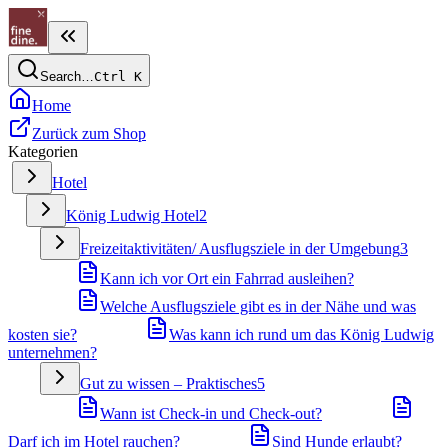
Search…
Ctrl
K
Home
Zurück zum Shop
Kategorien
Hotel
König Ludwig Hotel
2
Freizeitaktivitäten/ Ausflugsziele in der Umgebung
3
Kann ich vor Ort ein Fahrrad ausleihen?
Welche Ausflugsziele gibt es in der Nähe und was
kosten sie?
Was kann ich rund um das König Ludwig
unternehmen?
Gut zu wissen – Praktisches
5
Wann ist Check-in und Check-out?
Darf ich im Hotel rauchen?
Sind Hunde erlaubt?