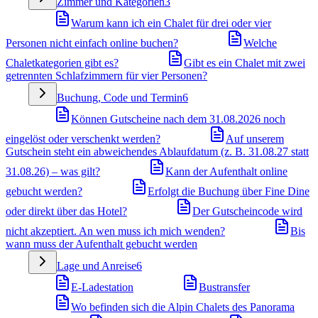
Zimmer und Kategorien
3
Warum kann ich ein Chalet für drei oder vier
Personen nicht einfach online buchen?
Welche
Chaletkategorien gibt es?
Gibt es ein Chalet mit zwei
getrennten Schlafzimmern für vier Personen?
Buchung, Code und Termin
6
Können Gutscheine nach dem 31.08.2026 noch
eingelöst oder verschenkt werden?
Auf unserem
Gutschein steht ein abweichendes Ablaufdatum (z. B. 31.08.27 statt
31.08.26) – was gilt?
Kann der Aufenthalt online
gebucht werden?
Erfolgt die Buchung über Fine Dine
oder direkt über das Hotel?
Der Gutscheincode wird
nicht akzeptiert. An wen muss ich mich wenden?
Bis
wann muss der Aufenthalt gebucht werden
Lage und Anreise
6
E-Ladestation
Bustransfer
Wo befinden sich die Alpin Chalets des Panorama