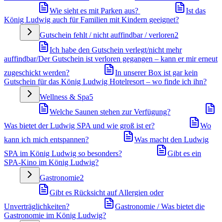
Wie sieht es mit Parken aus?
Ist das
König Ludwig auch für Familien mit Kindern geeignet?
Gutschein fehlt / nicht auffindbar / verloren
2
Ich habe den Gutschein verlegt/nicht mehr
auffindbar/Der Gutschein ist verloren gegangen – kann er mir erneut
zugeschickt werden?
In unserer Box ist gar kein
Gutschein für das König Ludwig Hotelresort – wo finde ich ihn?
Wellness & Spa
5
Welche Saunen stehen zur Verfügung?
Was bietet der Ludwig SPA und wie groß ist er?
Wo
kann ich mich entspannen?
Was macht den Ludwig
SPA im König Ludwig so besonders?
Gibt es ein
SPA-Kino im König Ludwig?
Gastronomie
2
Gibt es Rücksicht auf Allergien oder
Unverträglichkeiten?
Gastronomie / Was bietet die
Gastronomie im König Ludwig?