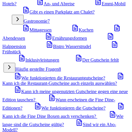
Hotels?
An- und Abreise
Emmi-Mobil
Gibt es einen Parkplatz am Chalet?
Gastronomie
7
Mittagessen
Kuchen
Abendessen
Ernährungsformen
Halppension
Bistro Wasserstrudel
Frühstück
Inklusivleistungen
Der Gutschein fehlt
Häufig gestellte Fragen
8
Wie funktionierten die Restaurantgutscheine?
Kann ich die Restaurant-Gutscheine auch einzeln auswählen?
Kann ich meine ungenutzten Gutscheine gegen eine neue
Edition tauschen?
Wann erscheinen die Fine Dine-
Editionen?
Wie funktionieren die Gutscheine?
Kann ich die Fine Dine Boxen auch verschenken?
Wie
lange sind die Gutscheine gültig?
Sind wir ein Abo-
Modell?